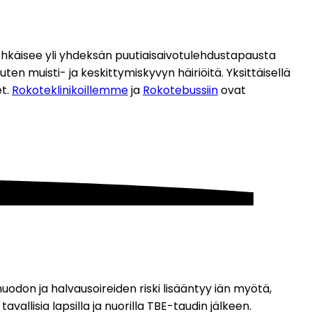
 ehkäisee yli yhdeksän puutiaisaivotulehdustapausta 
n muisti- ja keskittymiskyvyn häiriöitä. Yksittäisellä 
t. 
Rokoteklinikoillemme
 ja 
Rokotebussiin
 ovat 
don ja halvausoireiden riski lisääntyy iän myötä, 
lisia lapsilla ja nuorilla TBE-taudin jälkeen. 