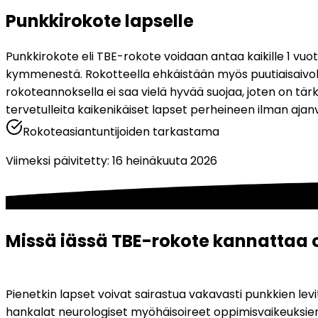
Punkkirokote lapselle
Punkkirokote eli TBE-rokote voidaan antaa kaikille 1 vuot
kymmenestä. Rokotteella ehkäistään myös puutiaisaivokuum
rokoteannoksella ei saa vielä hyvää suojaa, joten on tä
tervetulleita kaikenikäiset lapset perheineen ilman ajan
Rokoteasiantuntijoiden tarkastama
Viimeksi päivitetty
:
16 heinäkuuta 2026
Missä iässä TBE-rokote kannattaa 
Pienetkin lapset voivat sairastua vakavasti punkkien le
hankalat neurologiset myöhäisoireet oppimisvaikeuksien, k