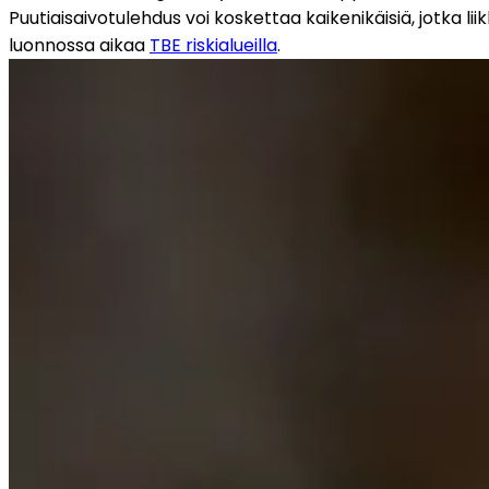
Puutiaisaivotulehdus voi koskettaa kaikenikäisiä, jotka lii
luonnossa aikaa 
TBE riskialueilla
. 