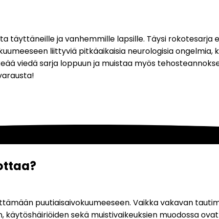
ta täyttäneille ja vanhemmille lapsille. Täysi rokotesarja
eeseen liittyviä pitkäaikaisia neurologisia ongelmia, kute
rkeää viedä sarja loppuun ja muistaa myös tehosteannokse
varausta!
ottaa?
vittämään puutiaisaivokuumeeseen. Vaikka vakavan tautimuo
äytöshäiriöiden sekä muistivaikeuksien muodossa ovat taval