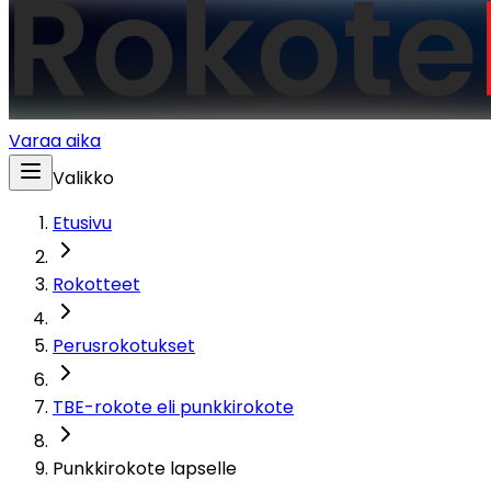
Varaa aika
Valikko
Etusivu
Rokotteet
Perusrokotukset
TBE-rokote eli punkkirokote
Punkkirokote lapselle