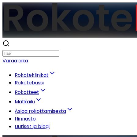
Varaa aika
Rokoteklinikat
Rokotebussi
Rokotteet
Matkailu
Asiaa rokottamisesta
Hinnasto
Uutiset ja blogi