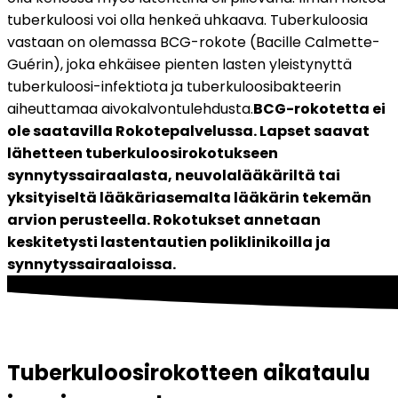
tuberkuloosi voi olla henkeä uhkaava. Tuberkuloosia 
vastaan on olemassa BCG-rokote (Bacille Calmette-
Guérin), joka ehkäisee pienten lasten yleistynyttä 
tuberkuloosi-infektiota ja tuberkuloosibakteerin 
aiheuttamaa aivokalvontulehdusta.
BCG-rokotetta ei 
ole saatavilla Rokotepalvelussa. Lapset saavat 
lähetteen tuberkuloosirokotukseen 
synnytyssairaalasta, neuvolalääkäriltä tai 
yksityiseltä lääkäriasemalta lääkärin tekemän 
arvion perusteella. Rokotukset annetaan 
keskitetysti lastentautien poliklinikoilla ja 
synnytyssairaaloissa.
Tuberkuloosirokotteen aikataulu 