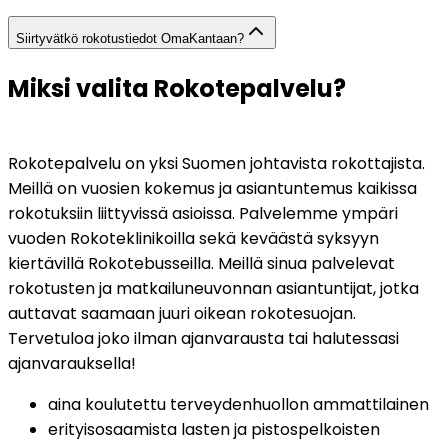
Siirtyvätkö rokotustiedot OmaKantaan?
Miksi valita Rokotepalvelu?
Rokotepalvelu on yksi Suomen johtavista rokottajista. 
Meillä on vuosien kokemus ja asiantuntemus kaikissa 
rokotuksiin liittyvissä asioissa. Palvelemme ympäri 
vuoden Rokoteklinikoilla sekä keväästä syksyyn 
kiertävillä Rokotebusseilla. Meillä sinua palvelevat 
rokotusten ja matkailuneuvonnan asiantuntijat, jotka 
auttavat saamaan juuri oikean rokotesuojan. 
Tervetuloa joko ilman ajanvarausta tai halutessasi 
ajanvarauksella!
aina koulutettu terveydenhuollon ammattilainen
erityisosaamista lasten ja pistospelkoisten 