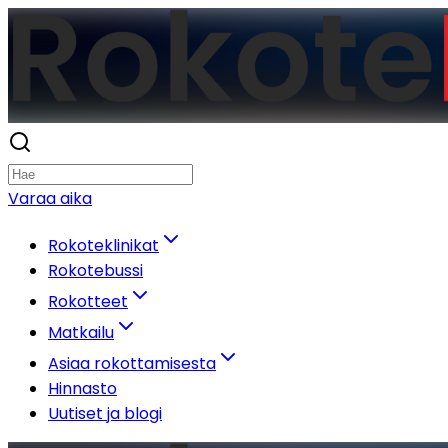
Varaa aika
Rokoteklinikat
Rokotebussi
Rokotteet
Matkailu
Asiaa rokottamisesta
Hinnasto
Uutiset ja blogi