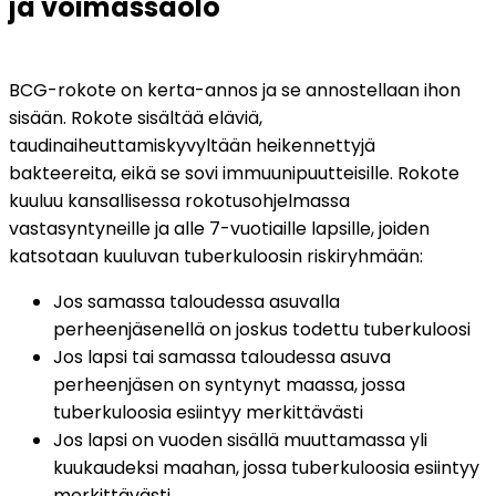
ja voimassaolo
BCG-rokote on kerta-annos ja se annostellaan ihon 
sisään. Rokote sisältää eläviä, 
taudinaiheuttamiskyvyltään heikennettyjä 
bakteereita, eikä se sovi immuunipuutteisille. Rokote 
kuuluu kansallisessa rokotusohjelmassa 
vastasyntyneille ja alle 7-vuotiaille lapsille, joiden 
katsotaan kuuluvan tuberkuloosin riskiryhmään:
Jos samassa taloudessa asuvalla 
perheenjäsenellä on joskus todettu tuberkuloosi 
Jos lapsi tai samassa taloudessa asuva 
perheenjäsen on syntynyt maassa, jossa 
tuberkuloosia esiintyy merkittävästi
Jos lapsi on vuoden sisällä muuttamassa yli 
kuukaudeksi maahan, jossa tuberkuloosia esiintyy 
merkittävästi.