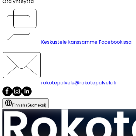
Ota yhteyttä
Keskustele kanssamme Facebookissa
rokotepalvelu@rokotepalvelu.fi
Finnish (Suomeksi)