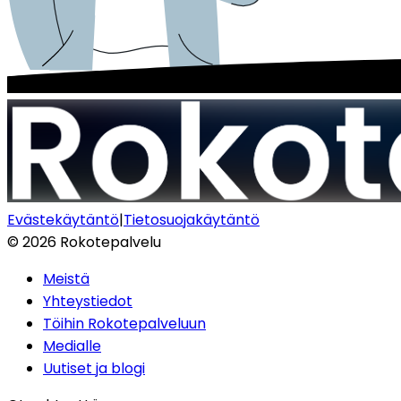
Evästekäytäntö
|
Tietosuojakäytäntö
©
2026
Rokotepalvelu
Meistä
Yhteystiedot
Töihin Rokotepalveluun
Medialle
Uutiset ja blogi