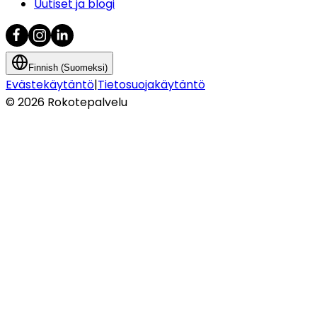
Uutiset ja blogi
Finnish (Suomeksi)
Evästekäytäntö
|
Tietosuojakäytäntö
©
2026
Rokotepalvelu