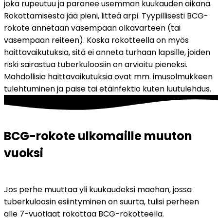
joka rupeutuu ja paranee usemman kuukauden aikana. 
Rokottamisesta jää pieni, litteä arpi. Tyypillisesti BCG-
rokote annetaan vasempaan olkavarteen (tai 
vasempaan reiteen). Koska rokotteella on myös 
haittavaikutuksia, sitä ei anneta turhaan lapsille, joiden 
riski sairastua tuberkuloosiin on arvioitu pieneksi. 
Mahdollisia haittavaikutuksia ovat mm. imusolmukkeen 
tulehtuminen ja paise tai etäinfektio kuten luutulehdus.
BCG-rokote ulkomaille muuton 
vuoksi
Jos perhe muuttaa yli kuukaudeksi maahan, jossa 
tuberkuloosin esiintyminen on suurta, tulisi perheen 
alle 7-vuotiaat rokottaa BCG-rokotteella. 