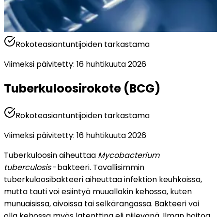
Rokoteasiantuntijoiden tarkastama
Viimeksi päivitetty
:
16 huhtikuuta 2026
Tuberkuloosirokote (BCG)
Rokoteasiantuntijoiden tarkastama
Viimeksi päivitetty
:
16 huhtikuuta 2026
Tuberkuloosin aiheuttaa 
Mycobacterium 
tuberculosis
 -bakteeri. Tavallisimmin 
tuberkuloosibakteeri aiheuttaa infektion keuhkoissa, 
mutta tauti voi esiintyä muuallakin kehossa, kuten 
munuaisissa, aivoissa tai selkärangassa. Bakteeri voi 
olla kehossa myös latenttina eli piilevänä. Ilman hoitoa 