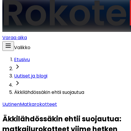
Varaa aika
Valikko
Etusivu
Uutiset ja blogi
Äkkilähdössäkin ehtii suojautua
Uutinen
Matkarokotteet
Äkkilähdössäkin ehtii suojautua: 
matkailurokotteet viime hetken 