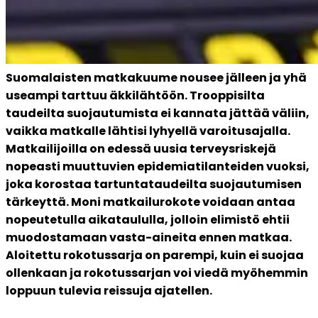
Suomalaisten matkakuume nousee jälleen ja yhä 
useampi tarttuu äkkilähtöön. Trooppisilta 
taudeilta suojautumista ei kannata jättää väliin, 
vaikka matkalle lähtisi lyhyellä varoitusajalla. 
Matkailijoilla on edessä uusia terveysriskejä 
nopeasti muuttuvien epidemiatilanteiden vuoksi, 
joka korostaa tartuntataudeilta suojautumisen 
tärkeyttä. Moni matkailurokote voidaan antaa 
nopeutetulla aikataululla, jolloin elimistö ehtii 
muodostamaan vasta-aineita ennen matkaa. 
Aloitettu rokotussarja on parempi, kuin ei suojaa 
ollenkaan ja rokotussarjan voi viedä myöhemmin 
loppuun tulevia reissuja ajatellen.