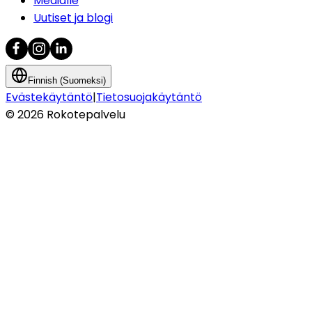
Medialle
Uutiset ja blogi
Finnish (Suomeksi)
Evästekäytäntö
|
Tietosuojakäytäntö
©
2026
Rokotepalvelu