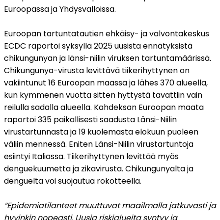
Euroopassa ja Yhdysvalloissa.
Euroopan tartuntatautien ehkäisy- ja valvontakeskus 
ECDC raportoi syksyllä 2025 uusista ennätyksistä 
chikungunyan ja länsi-niilin viruksen tartuntamäärissä. 
Chikungunya-virusta levittävä tiikerihyttynen on 
vakiintunut 16 Euroopan maassa ja lähes 370 alueella, 
kun kymmenen vuotta sitten hyttystä tavattiin vain 
reilulla sadalla alueella. Kahdeksan Euroopan maata 
raportoi 335 paikallisesti saadusta Länsi-Niilin 
virustartunnasta ja 19 kuolemasta elokuun puoleen 
väliin mennessä. Eniten Länsi-Niilin virustartuntoja 
esiintyi Italiassa. Tiikerihyttynen levittää myös 
denguekuumetta ja zikavirusta. Chikungunyalta ja 
denguelta voi suojautua rokotteella.
“Epidemiatilanteet muuttuvat maailmalla jatkuvasti ja 
hyvinkin nopeasti. Uusia riskialueita syntyy ja 