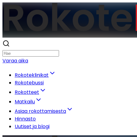
Varaa aika
Rokoteklinikat
Rokotebussi
Rokotteet
Matkailu
Asiaa rokottamisesta
Hinnasto
Uutiset ja blogi