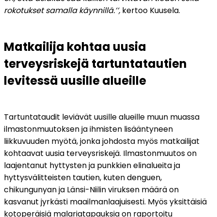
rokotukset samalla käynnillä.’’, 
kertoo Kuusela.
Matkailija kohtaa uusia 
terveysriskejä tartuntatautien 
levitessä uusille alueille
Tartuntataudit leviävät uusille alueille muun muassa 
ilmastonmuutoksen ja ihmisten lisääntyneen 
liikkuvuuden myötä, jonka johdosta myös matkailijat 
kohtaavat uusia terveysriskejä. Ilmastonmuutos on 
laajentanut hyttysten ja punkkien elinalueita ja 
hyttysvälitteisten tautien, kuten denguen, 
chikungunyan ja Länsi-Niilin viruksen määrä on 
kasvanut jyrkästi maailmanlaajuisesti. Myös yksittäisiä 
kotoperäisiä malariatapauksia on raportoitu 