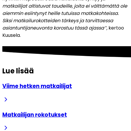
matkailijat altistuvat taudeille, joita ei välttämättä ole 
aiemmin esiintynyt heille tutuissa matkakohteissa. 
Siksi matkailurokotteiden tärkeys ja tarvittaessa 
asiantuntijaneuvonta korostuu tässä ajassa’’, 
kertoo 
Kuusela.
Lue lisää
Viime hetken matkailijat
Matkailijan rokotukset