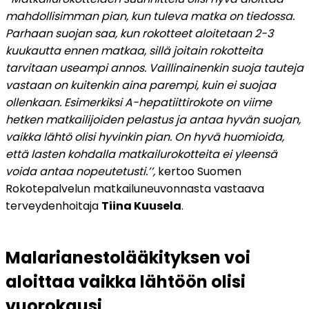
mahdollisimman pian, kun tuleva matka on tiedossa. 
Parhaan suojan saa, kun rokotteet aloitetaan 2-3 
kuukautta ennen matkaa, sillä joitain rokotteita 
tarvitaan useampi annos. Vaillinainenkin suoja tauteja 
vastaan on kuitenkin aina parempi, kuin ei suojaa 
ollenkaan. Esimerkiksi A-hepatiittirokote on viime 
hetken matkailijoiden pelastus ja antaa hyvän suojan, 
vaikka lähtö olisi hyvinkin pian. On hyvä huomioida, 
että lasten kohdalla matkailurokotteita ei yleensä 
voida antaa nopeutetusti.’’, 
kertoo Suomen 
Rokotepalvelun matkailuneuvonnasta vastaava 
terveydenhoitaja 
Tiina Kuusela
.
Malarianestolääkityksen voi 
aloittaa vaikka lähtöön olisi 
vuorokausi