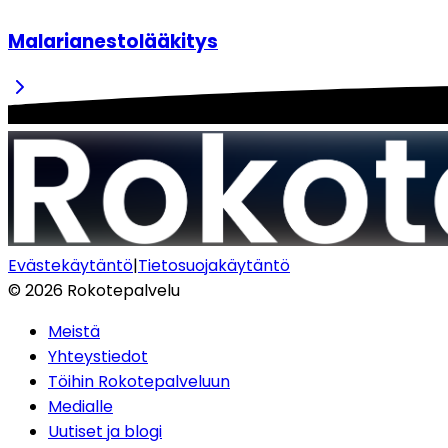
Malarianestolääkitys
Evästekäytäntö
|
Tietosuojakäytäntö
©
2026
Rokotepalvelu
Meistä
Yhteystiedot
Töihin Rokotepalveluun
Medialle
Uutiset ja blogi