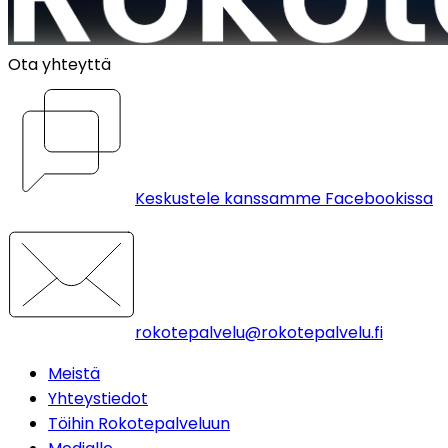
Ota yhteyttä
Keskustele kanssamme Facebookissa
rokotepalvelu@rokotepalvelu.fi
Meistä
Yhteystiedot
Töihin Rokotepalveluun