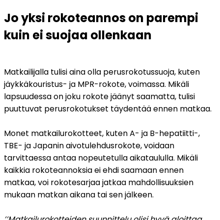
Jo yksi rokoteannos on parempi 
kuin ei suojaa ollenkaan
Matkailijalla tulisi aina olla perusrokotussuoja, kuten 
jäykkäkouristus- ja MPR-rokote, voimassa. Mikäli 
lapsuudessa on joku rokote jäänyt saamatta, tulisi 
puuttuvat perusrokotukset täydentää ennen matkaa. 
Monet matkailurokotteet, kuten A- ja B-hepatiitti-, 
TBE- ja Japanin aivotulehdusrokote, voidaan 
tarvittaessa antaa nopeutetulla aikataululla. Mikäli 
kaikkia rokoteannoksia ei ehdi saamaan ennen 
matkaa, voi rokotesarjaa jatkaa mahdollisuuksien 
mukaan matkan aikana tai sen jälkeen. 
’’Matkailurokotteiden suunnittelu olisi hyvä aloittaa 