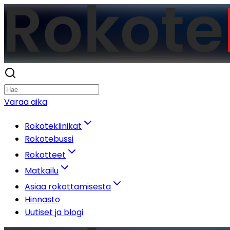
Varaa aika
Rokoteklinikat
Rokotebussi
Rokotteet
Matkailu
Asiaa rokottamisesta
Hinnasto
Uutiset ja blogi