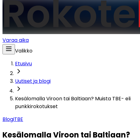
Varaa aika
Valikko
Etusivu
Uutiset ja blogi
Kesälomalla Viroon tai Baltiaan? Muista TBE- eli
punkkirokotukset
Blogi
TBE
Kesälomalla Viroon tai Baltiaan?