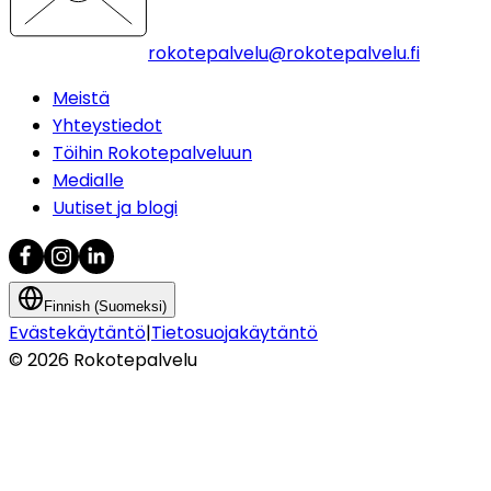
rokotepalvelu@rokotepalvelu.fi
Meistä
Yhteystiedot
Töihin Rokotepalveluun
Medialle
Uutiset ja blogi
Finnish (Suomeksi)
Evästekäytäntö
|
Tietosuojakäytäntö
©
2026
Rokotepalvelu