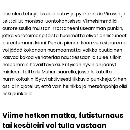
Itse olen tehnyt lukuisia auto- ja pyöräretkiä Virossa ja 
telttaillut monissa luontokohteissa. Viimeisimmällä 
autoreissulla muistan irrottaneeni useamman punkin, 
jotka varotoimenpiteistä huolimatta olivat onnistuneet 
pureutumaan kiinni. Punkin pienen koon vuoksi purema 
voi jäädä kokonaan huomaamatta, vaikka puutiainen 
kasvaa kokoa veriateriaa nauttiessaan ja tulee silloin 
helpommin havaittavaksi. Erityisen hyvin on jäänyt 
mieleeni telttailu Muhun saarella, jossa leikatulta 
nurmikoltakin löytyi aktiivisesti liikkuvia punkkeja. Siihen 
asti olin ajatellut, että vain heinikko ja metsänpohja olisi 
riski punkeille.
Viime hetken matka, futisturnaus 
tai kesäleiri voi tulla vastaan 