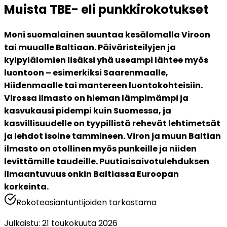
Muista TBE- eli punkkirokotukset
Moni suomalainen suuntaa kesälomalla Viroon 
tai muualle Baltiaan. Päiväristeilyjen ja 
kylpylälomien lisäksi yhä useampi lähtee myös 
luontoon – esimerkiksi Saarenmaalle, 
Hiidenmaalle tai mantereen luontokohteisiin. 
Virossa ilmasto on hieman lämpimämpi ja 
kasvukausi pidempi kuin Suomessa, ja 
kasvillisuudelle on tyypillistä rehevät lehtimetsät 
ja lehdot isoine tammineen. Viron ja muun Baltian 
ilmasto on otollinen myös punkeille ja niiden 
levittämille taudeille. Puutiaisaivotulehduksen 
ilmaantuvuus onkin Baltiassa Euroopan 
korkeinta.
Rokoteasiantuntijoiden tarkastama
Julkaistu
:
21 toukokuuta 2026