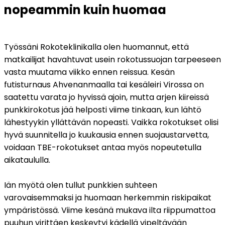
nopeammin kuin huomaa
Työssäni Rokoteklinikalla olen huomannut, että 
matkailijat havahtuvat usein rokotussuojan tarpeeseen 
vasta muutama viikko ennen reissua. Kesän 
futisturnaus Ahvenanmaalla tai kesäleiri Virossa on 
saatettu varata jo hyvissä ajoin, mutta arjen kiireissä 
punkkirokotus jää helposti viime tinkaan, kun lähtö 
lähestyykin yllättävän nopeasti. Vaikka rokotukset olisi 
hyvä suunnitella jo kuukausia ennen suojaustarvetta, 
voidaan TBE-rokotukset antaa myös nopeutetulla 
aikataululla.
Iän myötä olen tullut punkkien suhteen 
varovaisemmaksi ja huomaan herkemmin riskipaikat 
ympäristössä. Viime kesänä mukava ilta riippumattoa 
puuhun virittäen keskeytyi kädellä vipeltävään 