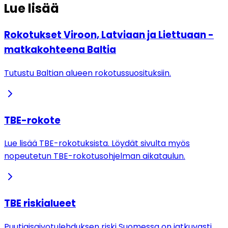
Lue lisää
Rokotukset Viroon, Latviaan ja Liettuaan -
matkakohteena Baltia
Tutustu Baltian alueen rokotussuosituksiin.
TBE-rokote
Lue lisää TBE-rokotuksista. Löydät sivulta myös
nopeutetun TBE-rokotusohjelman aikataulun.
TBE riskialueet
Puutiaisaivotulehduksen riski Suomessa on jatkuvasti