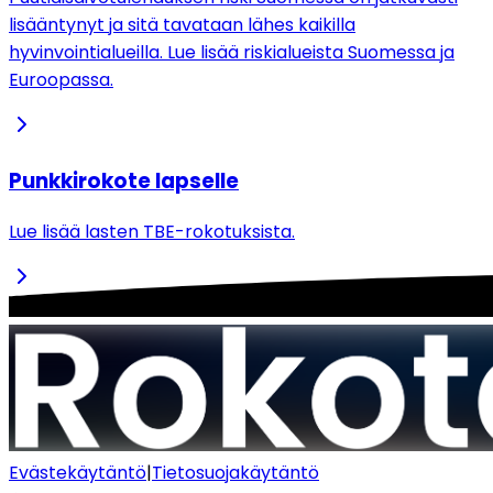
lisääntynyt ja sitä tavataan lähes kaikilla
hyvinvointialueilla. Lue lisää riskialueista Suomessa ja
Euroopassa.
Punkkirokote lapselle
Lue lisää lasten TBE-rokotuksista.
Evästekäytäntö
|
Tietosuojakäytäntö