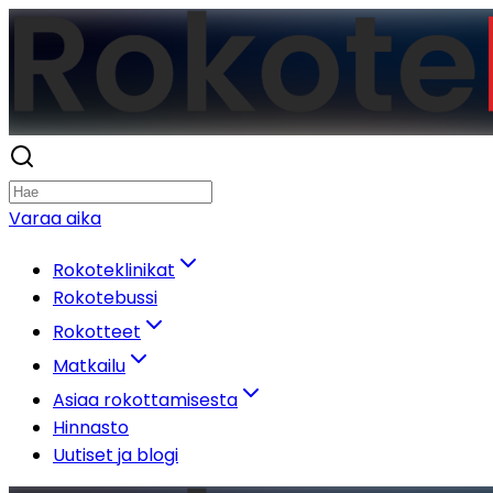
Varaa aika
Rokoteklinikat
Rokotebussi
Rokotteet
Matkailu
Asiaa rokottamisesta
Hinnasto
Uutiset ja blogi