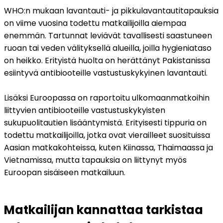
WHO:n mukaan lavantauti- ja pikkulavantautitapauksia 
on viime vuosina todettu matkailijoilla aiempaa 
enemmän. Tartunnat leviävät tavallisesti saastuneen 
ruoan tai veden välityksellä alueilla, joilla hygieniataso 
on heikko. Erityistä huolta on herättänyt Pakistanissa 
esiintyvä antibiooteille vastustuskykyinen lavantauti.
Lisäksi Euroopassa on raportoitu ulkomaanmatkoihin 
liittyvien antibiooteille vastustuskykyisten 
sukupuolitautien lisääntymistä. Erityisesti tippuria on 
todettu matkailijoilla, jotka ovat vierailleet suosituissa 
Aasian matkakohteissa, kuten Kiinassa, Thaimaassa ja 
Vietnamissa, mutta tapauksia on liittynyt myös 
Euroopan sisäiseen matkailuun.
Matkailijan kannattaa tarkistaa 