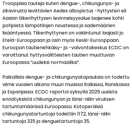
Trooppisia tauteja kuten dengue-, chikungunya- ja 
zikavirusta levittävien Aedes albopictus -hyttysten eli 
Aasian tiikerihyttysen levinneisyysalue laajenee kohti 
pohjoista lämpötilojen noustessa ja sademäärien 
lisääntyessä. Tiikerihyttynen on vakiintunut laajasti jo 
Etelä-Eurooppaan ja osin myös Keski-Eurooppaan. 
Euroopan tautienehkäisy- ja -valvontakeskus ECDC on 
varoittanut hyttysvälitteisten tautien muuttuvan 
Euroopassa ”uudeksi normaaliksi”.
Paikallisia dengue- ja chikungunyatapauksia on todettu 
viime vuosien aikana muun muassa Italiassa, Ranskassa 
ja Espanjassa. ECDC raportoi syksyllä 2025 uusista 
ennätyksistä chikungunyan ja länsi-niilin viruksen 
tartuntamäärissä Euroopassa. Kotoperäisiä 
chikungunyatartuntoja todettiin 1172, länsi-niilin 
tartuntoja 335 ja denguetartuntoja 35.