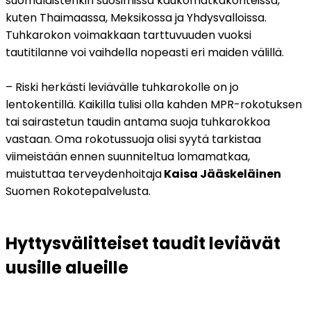
suomalaistenkin suosimissa kaukomatkakohteissa, 
kuten Thaimaassa, Meksikossa ja Yhdysvalloissa. 
Tuhkarokon voimakkaan tarttuvuuden vuoksi 
tautitilanne voi vaihdella nopeasti eri maiden välillä.
– Riski herkästi leviävälle tuhkarokolle on jo 
lentokentillä. Kaikilla tulisi olla kahden MPR-rokotuksen 
tai sairastetun taudin antama suoja tuhkarokkoa 
vastaan. Oma rokotussuoja olisi syytä tarkistaa 
viimeistään ennen suunniteltua lomamatkaa, 
muistuttaa terveydenhoitaja
 Kaisa Jääskeläinen
Suomen Rokotepalvelusta.
Hyttysvälitteiset taudit leviävät 
uusille alueille