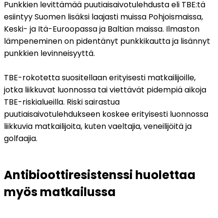
Punkkien levittämää puutiaisaivotulehdusta eli TBE:tä 
esiintyy Suomen lisäksi laajasti muissa Pohjoismaissa, 
Keski- ja Itä-Euroopassa ja Baltian maissa. Ilmaston 
lämpeneminen on pidentänyt punkkikautta ja lisännyt 
punkkien levinneisyyttä.
TBE-rokotetta suositellaan erityisesti matkailijoille, 
jotka liikkuvat luonnossa tai viettävät pidempiä aikoja 
TBE-riskialueilla. Riski sairastua 
puutiaisaivotulehdukseen koskee erityisesti luonnossa 
liikkuvia matkailijoita, kuten vaeltajia, veneilijöitä ja 
golfaajia.
Antibioottiresistenssi huolettaa 
myös matkailussa