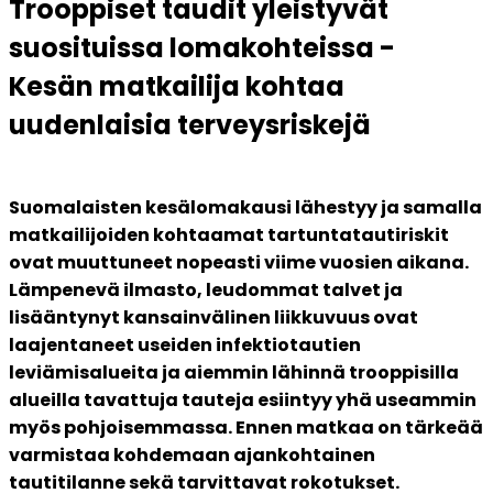
Trooppiset taudit yleistyvät
suosituissa lomakohteissa -
Kesän matkailija kohtaa
uudenlaisia terveysriskejä
Suomalaisten kesälomakausi lähestyy ja samalla 
matkailijoiden kohtaamat tartuntatautiriskit 
ovat muuttuneet nopeasti viime vuosien aikana. 
Lämpenevä ilmasto, leudommat talvet ja 
lisääntynyt kansainvälinen liikkuvuus ovat 
laajentaneet useiden infektiotautien 
leviämisalueita ja aiemmin lähinnä trooppisilla 
alueilla tavattuja tauteja esiintyy yhä useammin 
myös pohjoisemmassa. Ennen matkaa on tärkeää 
varmistaa kohdemaan ajankohtainen 
tautitilanne sekä tarvittavat rokotukset.