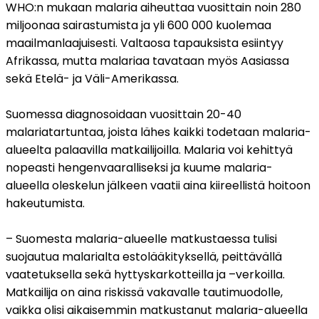
WHO:n mukaan malaria aiheuttaa vuosittain noin 280 
miljoonaa sairastumista ja yli 600 000 kuolemaa 
maailmanlaajuisesti. Valtaosa tapauksista esiintyy 
Afrikassa, mutta malariaa tavataan myös Aasiassa 
sekä Etelä- ja Väli-Amerikassa.
Suomessa diagnosoidaan vuosittain 20-40 
malariatartuntaa, joista lähes kaikki todetaan malaria-
alueelta palaavilla matkailijoilla. Malaria voi kehittyä 
nopeasti hengenvaaralliseksi ja kuume malaria-
alueella oleskelun jälkeen vaatii aina kiireellistä hoitoon 
hakeutumista.
– Suomesta malaria-alueelle matkustaessa tulisi 
suojautua malarialta estolääkityksellä, peittävällä 
vaatetuksella sekä hyttyskarkotteilla ja –verkoilla. 
Matkailija on aina riskissä vakavalle tautimuodolle, 
vaikka olisi aikaisemmin matkustanut malaria-alueella 