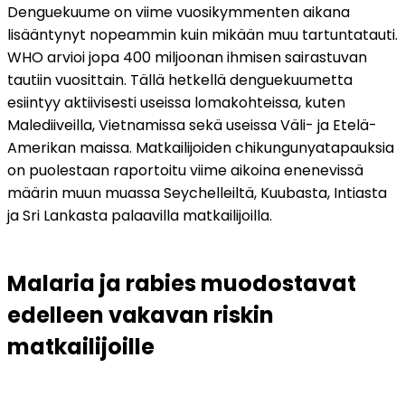
Denguekuume on viime vuosikymmenten aikana 
lisääntynyt nopeammin kuin mikään muu tartuntatauti. 
WHO arvioi jopa 400 miljoonan ihmisen sairastuvan 
tautiin vuosittain. Tällä hetkellä denguekuumetta 
esiintyy aktiivisesti useissa lomakohteissa, kuten 
Malediiveilla, Vietnamissa sekä useissa Väli- ja Etelä-
Amerikan maissa. Matkailijoiden chikungunyatapauksia 
on puolestaan raportoitu viime aikoina enenevissä 
määrin muun muassa Seychelleiltä, Kuubasta, Intiasta 
ja Sri Lankasta palaavilla matkailijoilla.
Malaria ja rabies muodostavat 
edelleen vakavan riskin 
matkailijoille