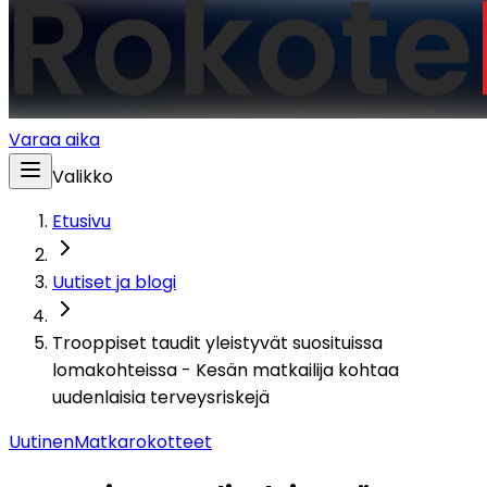
Varaa aika
Valikko
Etusivu
Uutiset ja blogi
Trooppiset taudit yleistyvät suosituissa
lomakohteissa - Kesän matkailija kohtaa
uudenlaisia terveysriskejä
Uutinen
Matkarokotteet