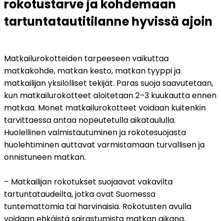
rokotustarve ja kohdemaan 
tartuntatautitilanne hyvissä ajoin
Matkailurokotteiden tarpeeseen vaikuttaa 
matkakohde, matkan kesto, matkan tyyppi ja 
matkailijan yksilölliset tekijät. Paras suoja saavutetaan, 
kun matkailurokotteet aloitetaan 2–3 kuukautta ennen 
matkaa. Monet matkailurokotteet voidaan kuitenkin 
tarvittaessa antaa nopeutetulla aikataululla. 
Huolellinen valmistautuminen ja rokotesuojasta 
huolehtiminen auttavat varmistamaan turvallisen ja 
onnistuneen matkan.
– Matkailijan rokotukset suojaavat vakavilta 
tartuntataudeilta, jotka ovat Suomessa 
tuntemattomia tai harvinaisia. Rokotusten avulla 
voidaan ehkäistä sairastumista matkan aikana, 