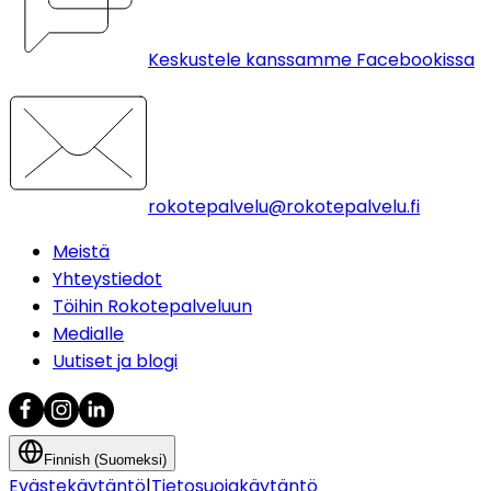
Keskustele kanssamme Facebookissa
rokotepalvelu@rokotepalvelu.fi
Meistä
Yhteystiedot
Töihin Rokotepalveluun
Medialle
Uutiset ja blogi
Finnish (Suomeksi)
Evästekäytäntö
|
Tietosuojakäytäntö