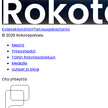
Evästekäytäntö
|
Tietosuojakäytäntö
©
2026
Rokotepalvelu
Meistä
Yhteystiedot
Töihin Rokotepalveluun
Medialle
Uutiset ja blogi
Ota yhteyttä