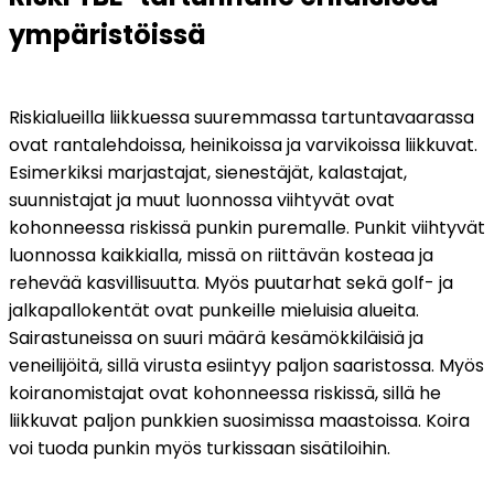
ympäristöissä 
Riskialueilla liikkuessa suuremmassa tartuntavaarassa 
ovat rantalehdoissa, heinikoissa ja varvikoissa liikkuvat. 
Esimerkiksi marjastajat, sienestäjät, kalastajat, 
suunnistajat ja muut luonnossa viihtyvät ovat 
kohonneessa riskissä punkin puremalle. Punkit viihtyvät 
luonnossa kaikkialla, missä on riittävän kosteaa ja 
rehevää kasvillisuutta. Myös puutarhat sekä golf- ja 
jalkapallokentät ovat punkeille mieluisia alueita. 
Sairastuneissa on suuri määrä kesämökkiläisiä ja 
veneilijöitä, sillä virusta esiintyy paljon saaristossa. Myös 
koiranomistajat ovat kohonneessa riskissä, sillä he 
liikkuvat paljon punkkien suosimissa maastoissa. Koira 
voi tuoda punkin myös turkissaan sisätiloihin. 