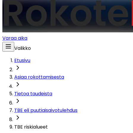
Varaa aika
Valikko
Etusivu
Asiaa rokottamisesta
Tietoa taudeista
TBE eli puutiaisaivotulehdus
TBE riskialueet