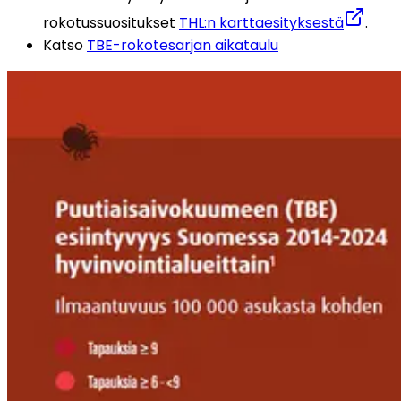
rokotussuositukset 
THL:n karttaesityksestä
. 
Katso 
TBE-rokotesarjan aikataulu