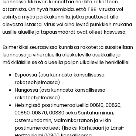
luonnossa liikkuvan kannattaa harkita rokotteen 
ottamista. On hyvä huomioida, että TBE-virusta voi 
esiintyä myös paikkakunnilla, jotka puuttuvat alla 
olevasta listasta. Virus voi aina levitä punkkien mukana 
uusille alueille ja tapausmäärät ovat olleet kasvussa.
Esimerkiksi seuraavissa kunnissa rokotetta suositellaan 
luonnossa ja viheralueilla oleskeleville asukkaille ja 
mökkiläisille sekä alueella paljon ulkoileville henkilöille:
Espoossa (osa kunnasta kansallisessa 
rokoteohjelmassa)
Hangossa (osa kunnasta kansallisessa 
rokoteohjelmassa)
Helsingissä postinumeroalueilla 00810, 00820, 
00850, 00870, 00880 sekä Santahaminan, 
Östersundomin, Malminkartanon ja Viikin 
postinumeroalueet (lisäksi Karhusaari ja Länsi-
Herttoniemi 00800 kansallisessa 