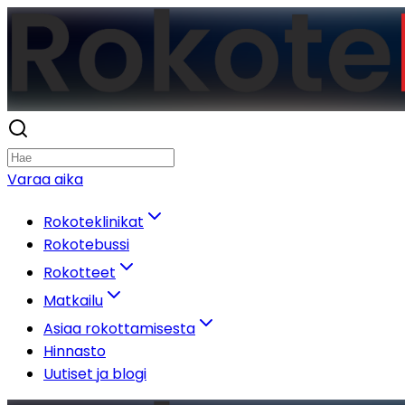
Varaa aika
Rokoteklinikat
Rokotebussi
Rokotteet
Matkailu
Asiaa rokottamisesta
Hinnasto
Uutiset ja blogi