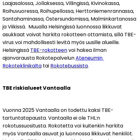
Laajasalossa, Jollaksessa, Villingissä, Kivinokassa, 
Roihuvuoressa, Roihupellossa, Herttoniemenrannassa, 
Santahaminassa, Östersundomissa, Malminkartanossa 
ja Viikissä.  Muualla Helsingissä luonnossa liikkuvat 
asukkaat voivat harkita rokotteen ottamista, sillä TBE-
virus voi mahdollisesti levitä myös uusille alueille. 
Helsingissä 
TBE-rokotteen
 voi hakea ilman 
ajanvarausta Rokotepalvelun 
Ateneumin 
Rokoteklinikalta
 tai 
Rokotebussista
. 
TBE riskialueet Vantaalla
Vuonna 2025 Vantaalla on todettu kaksi TBE-
tartuntatapausta. Vantaalla ei ole THL:n 
rokotussuositusta. Rokotetta voi kuitenkin harkita 
myös Vantaalla asuvat ja luonnossa liikkuvat henkilöt. 