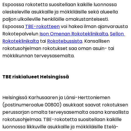
Espoossa rokotetta suositellaan kaikille luonnossa 
oleskeleville asukkaille ja mökkiläisille sekä alueella 
paljon ulkoileville henkilöille omakustanteisesti. 
Espoossa 
TBE-rokotteen
 voi hakea ilman ajanvarausta 
Rokotepalvelun 
Ison Omenan Rokoteklinikalta
, 
Sellon 
Rokoteklinikalta
 tai 
Rokotebussista
. Kansallisen 
rokotusohjelman rokotukset saa oman asuin- tai 
mökkikunnan terveysasemalta.
TBE riskialueet Helsingissä
Helsingissä Karhusaaren ja Länsi-Herttoniemen 
(postinumeroalue 00800) asukkaat saavat rokotuksen 
perussarjan omalta terveysasemalta osana kansallista 
rokotusohjelmaa. TBE-rokotetta suositellaan kaikille 
luonnossa liikkuville asukkaille ja mökkiläisille Etelä-