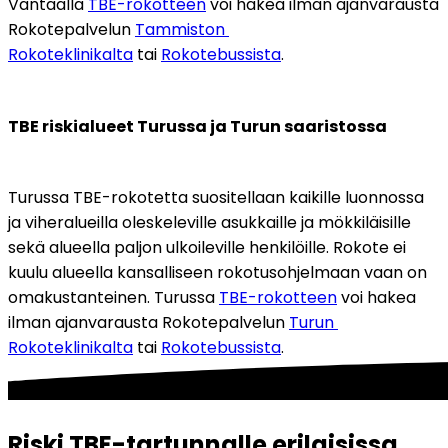
Vantaalla 
TBE-rokotteen
 voi hakea ilman ajanvarausta 
Rokotepalvelun 
Tammiston 
Rokoteklinikalta
 tai 
Rokotebussista
.
TBE riskialueet Turussa ja Turun saaristossa
Turussa TBE-rokotetta suositellaan kaikille luonnossa 
ja viheralueilla oleskeleville asukkaille ja mökkiläisille 
sekä alueella paljon ulkoileville henkilöille. Rokote ei 
kuulu alueella kansalliseen rokotusohjelmaan vaan on 
omakustanteinen. Turussa 
TBE-rokotteen
 voi hakea 
ilman ajanvarausta Rokotepalvelun 
Turun 
Rokoteklinikalta
 tai 
Rokotebussista
.
Riski TBE-tartunnalle erilaisissa 