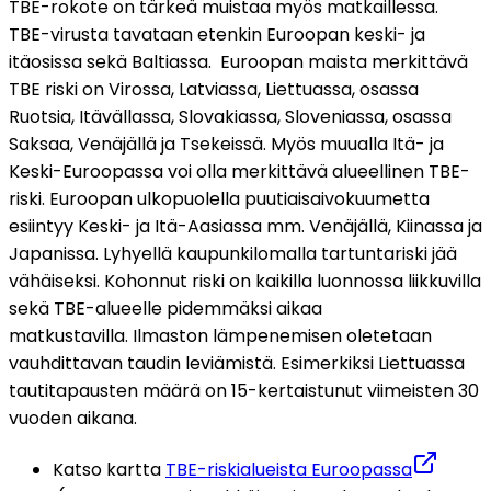
TBE-rokote on tärkeä muistaa myös matkaillessa. 
TBE-virusta tavataan etenkin Euroopan keski- ja 
itäosissa sekä Baltiassa.  Euroopan maista merkittävä 
TBE riski on Virossa, Latviassa, Liettuassa, osassa 
Ruotsia, Itävällassa, Slovakiassa, Sloveniassa, osassa 
Saksaa, Venäjällä ja Tsekeissä. Myös muualla Itä- ja 
Keski-Euroopassa voi olla merkittävä alueellinen TBE-
riski. Euroopan ulkopuolella puutiaisaivokuumetta 
esiintyy Keski- ja Itä-Aasiassa mm. Venäjällä, Kiinassa ja 
Japanissa. Lyhyellä kaupunkilomalla tartuntariski jää 
vähäiseksi. Kohonnut riski on kaikilla luonnossa liikkuvilla 
sekä TBE-alueelle pidemmäksi aikaa 
matkustavilla. Ilmaston lämpenemisen oletetaan 
vauhdittavan taudin leviämistä. Esimerkiksi Liettuassa 
tautitapausten määrä on 15-kertaistunut viimeisten 30 
vuoden aikana. 
Katso kartta 
TBE-riskialueista Euroopassa