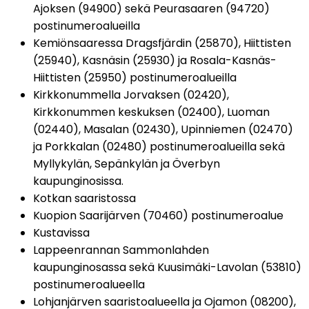
Ajoksen (94900) sekä Peurasaaren (94720) 
postinumeroalueilla
Kemiönsaaressa Dragsfjärdin (25870), Hiittisten 
(25940), Kasnäsin (25930) ja Rosala-Kasnäs-
Hiittisten (25950) postinumeroalueilla
Kirkkonummella Jorvaksen (02420), 
Kirkkonummen keskuksen (02400), Luoman 
(02440), Masalan (02430), Upinniemen (02470) 
ja Porkkalan (02480) postinumeroalueilla sekä 
Myllykylän, Sepänkylän ja Överbyn 
kaupunginosissa.
Kotkan saaristossa
Kuopion Saarijärven (70460) postinumeroalue
Kustavissa
Lappeenrannan Sammonlahden 
kaupunginosassa sekä Kuusimäki-Lavolan (53810) 
postinumeroalueella
Lohjanjärven saaristoalueella ja Ojamon (08200), 