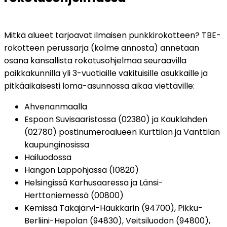
Mitkä alueet tarjoavat ilmaisen punkkirokotteen? TBE-
rokotteen perussarja (kolme annosta) annetaan 
osana kansallista rokotusohjelmaa seuraavilla 
paikkakunnilla yli 3-vuotiaille vakituisille asukkaille ja 
pitkäaikaisesti loma-asunnossa aikaa viettäville:
Ahvenanmaalla
Espoon Suvisaaristossa (02380) ja Kauklahden 
(02780) postinumeroalueen Kurttilan ja Vanttilan 
kaupunginosissa
Hailuodossa
Hangon Lappohjassa (10820)
Helsingissä Karhusaaressa ja Länsi-
Herttoniemessä (00800) 
Kemissä Takajärvi-Haukkarin (94700), Pikku-
Berliini-Hepolan (94830), Veitsiluodon (94800), 