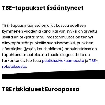
TBE-tapaukset lisääntyneet
TBE-tapausmäärissä on ollut kasvua edellisen 
kymmenen vuoden aikana. Kasvun syyksi on arveltu 
useita eri tekijöitä: mm. ilmastonmuutos on tehnyt 
elinympäristöt punkeille suotuisemmiksi, punkkien 
isäntälajien (jysijät, kauriseläimet) populaatioissa on 
tapahtunut muutoksia ja taudin diagnostiikka on 
tarkentunut. Lue lisää 
puutiaisaivokuumeesta
 ja 
TBE-
rokotuksesta
.
TBE riskialueet Euroopassa 