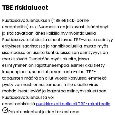
TBE riskialueet
Puutiaisaivotulehduksen (TBE eli tick-borne 
encephalitis) riski Suomessa on jatkuvasti lisääntynyt 
ja sitä tavataan lähes kaikilla hyvinvointialueilla. 
Puutiaisaivotulehdusta aiheuttavaa TBE-virusta esiintyy 
erityisesti saaristossa ja rannikkoalueilla, mutta myös 
sisämaassa on useita kuntia, joissa sen esiintyvyys on 
merkittävää. Tiedetään myös alueita, joissa 
esiintyminen on rajoittuneempaa, esimerkiksi tietty 
kaupunginosa, saari tai järven ranta-alue. TBE-
tapausten määrä on ollut vuosia kasvussa, emmekä 
pysty varmasti ennustamaan, mille alueille virus 
mahdollisesti leviää ja laajentaa esiintymisaluettaan. 
Puutiaisaivotulehdusta voi 
ennaltaehkäistä 
punkkirokotteella eli TBE-rokotteella
.
Rokoteasiantuntijoiden tarkastama