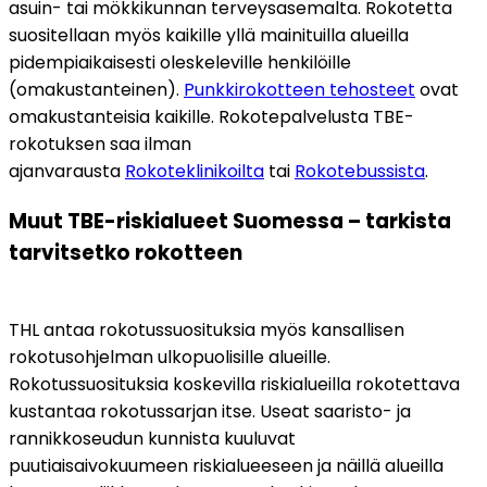
asuin- tai mökkikunnan terveysasemalta. Rokotetta 
suositellaan myös kaikille yllä mainituilla alueilla 
pidempiaikaisesti oleskeleville henkilöille 
(omakustanteinen). 
Punkkirokotteen tehosteet
 ovat 
omakustanteisia kaikille. Rokotepalvelusta TBE-
rokotuksen saa ilman 
ajanvarausta 
Rokoteklinikoilta
 tai 
Rokotebussista
.
Muut TBE-riskialueet Suomessa – tarkista 
tarvitsetko rokotteen
THL antaa rokotussuosituksia myös kansallisen 
rokotusohjelman ulkopuolisille alueille. 
Rokotussuosituksia koskevilla riskialueilla rokotettava 
kustantaa rokotussarjan itse. Useat saaristo- ja 
rannikkoseudun kunnista kuuluvat 
puutiaisaivokuumeen riskialueeseen ja näillä alueilla 