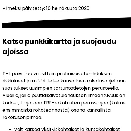
Viimeksi päivitetty
:
16 heinäkuuta 2026
Katso punkkikartta ja suojaudu 
ajoissa
THL päivittää vuosittain puutiaisaivotulehduksen 
riskialueet ja määrittelee kansallisen rokotusohjelman 
suositukset uusimpien tartuntatietojen perusteella. 
Alueilla, joilla puutiaisaivotulehduksen ilmaantuvuus on 
korkea, tarjotaan TBE-rokotusten perussarjaa (kolme 
ensimmäistä rokoteannosta) osana kansallista 
rokotusohjelmaa. 
Voit katsoa yksityiskohtaiset ja kuntakohtaiset 