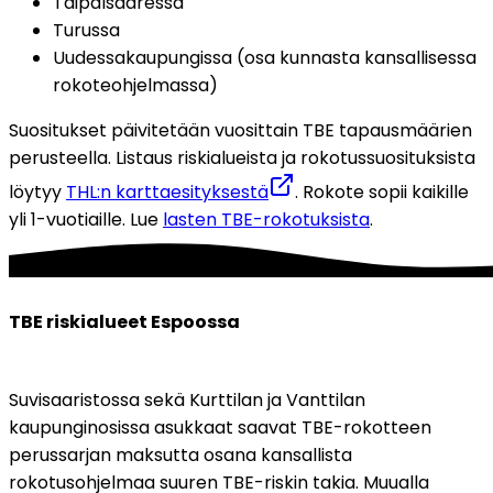
Taipalsaaressa
Turussa
Uudessakaupungissa (osa kunnasta kansallisessa 
rokoteohjelmassa) 
Suositukset päivitetään vuosittain TBE tapausmäärien 
perusteella. Listaus riskialueista ja rokotussuosituksista 
löytyy 
THL:n karttaesityksestä
. Rokote sopii kaikille 
yli 1-vuotiaille. Lue 
lasten TBE-rokotuksista
. 
TBE riskialueet Espoossa
Suvisaaristossa sekä Kurttilan ja Vanttilan 
kaupunginosissa asukkaat saavat TBE-rokotteen 
perussarjan maksutta osana kansallista 
rokotusohjelmaa suuren TBE-riskin takia. Muualla 