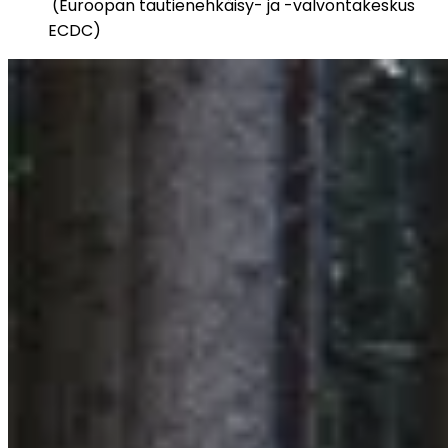
 (Euroopan tautienehkäisy- ja -valvontakeskus 
ECDC)