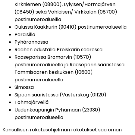
Kirkniemen (08800), Lylyisen/Hormajärven 
(08450) sekä Vohloisen/ Virkkalan (08700) 
postinumeroalueilla
Oulussa Kaakkurin (90410) postinumeroalueella
Paraisilla 
Pyhärannassa
Raahen edustalla Preiskarin saaressa
Raaseporissa Bromarvin (10570) 
postinumeroalueella ja Raaseporin saaristossa 
Tammisaaren keskuksen (10600) 
postinumeroalueella
Simossa
Sipoon saaristossa (Västerskog (01120)
Tohmajärvellä
Uudenkaupungin Pyhämaan (23930) 
postinumeroalueella
Kansallisen rokotusohjelman rokotukset saa oman 