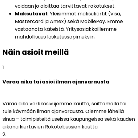
voidaan jo aloittaa tarvittavat rokotukset.
Maksutavat
: Yleisimmät maksukortit (Visa, 
Mastercard ja Amex) sekä MobilePay. Emme 
vastaanota käteistä. Yritysasiakkaillemme 
mahdollisuus laskutussopimuksiin.
Näin asioit meillä
1
.
Varaa aika tai asioi ilman ajanvarausta
Varaa aika verkkosivujemme kautta, soittamalla tai 
tule käymään ilman ajanvarausta. Olemme lähellä 
sinua – toimipisteitä useissa kaupungeissa sekä kauden 
aikana kiertävien Rokotebussien kautta.
2
.