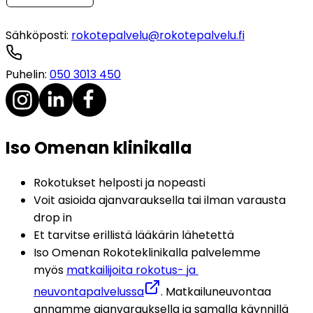
Sähköposti
:
rokotepalvelu@rokotepalvelu.fi
Puhelin
:
050 3013 450
Iso Omenan klinikalla
Rokotukset helposti ja nopeasti
Voit asioida ajanvarauksella tai ilman varausta 
drop in
Et tarvitse erillistä lääkärin lähetettä
Iso Omenan Rokoteklinikalla palvelemme 
myös 
matkailijoita rokotus- ja 
neuvontapalvelussa
. Matkailuneuvontaa 
annamme ajanvarauksella ja samalla käynnillä 