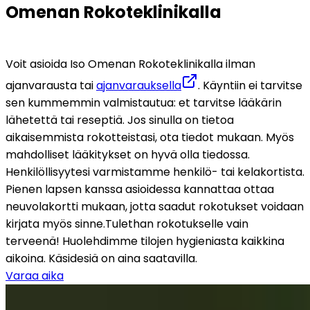
Omenan Rokoteklinikalla
Voit asioida Iso Omenan Rokoteklinikalla ilman 
ajanvarausta tai 
ajanvarauksella
. Käyntiin ei tarvitse 
sen kummemmin valmistautua: et tarvitse lääkärin 
lähetettä tai reseptiä. Jos sinulla on tietoa 
aikaisemmista rokotteistasi, ota tiedot mukaan. Myös 
mahdolliset lääkitykset on hyvä olla tiedossa. 
Henkilöllisyytesi varmistamme henkilö- tai kelakortista. 
Pienen lapsen kanssa asioidessa kannattaa ottaa 
neuvolakortti mukaan, jotta saadut rokotukset voidaan 
kirjata myös sinne.
Tulethan rokotukselle vain 
terveenä! Huolehdimme tilojen hygieniasta kaikkina 
aikoina. Käsidesiä on aina saatavilla.
Varaa aika