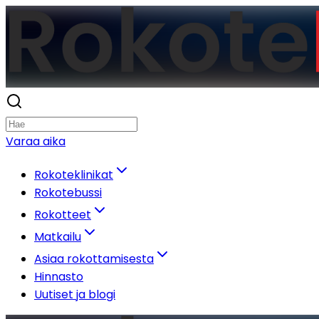
Varaa aika
Rokoteklinikat
Rokotebussi
Rokotteet
Matkailu
Asiaa rokottamisesta
Hinnasto
Uutiset ja blogi