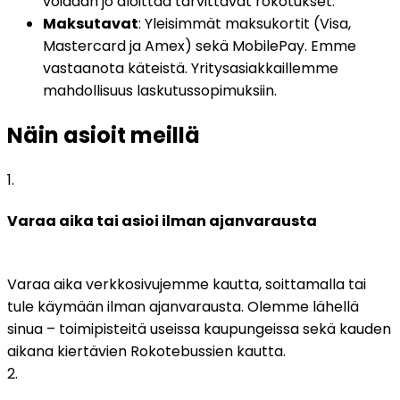
voidaan jo aloittaa tarvittavat rokotukset.
Maksutavat
: Yleisimmät maksukortit (Visa, 
Mastercard ja Amex) sekä MobilePay. Emme 
vastaanota käteistä. Yritysasiakkaillemme 
mahdollisuus laskutussopimuksiin.
Näin asioit meillä
1
.
Varaa aika tai asioi ilman ajanvarausta
Varaa aika verkkosivujemme kautta, soittamalla tai 
tule käymään ilman ajanvarausta. Olemme lähellä 
sinua – toimipisteitä useissa kaupungeissa sekä kauden 
aikana kiertävien Rokotebussien kautta.
2
.