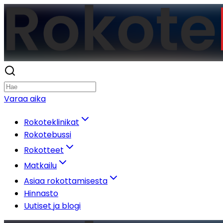
Varaa aika
Rokoteklinikat
Rokotebussi
Rokotteet
Matkailu
Asiaa rokottamisesta
Hinnasto
Uutiset ja blogi