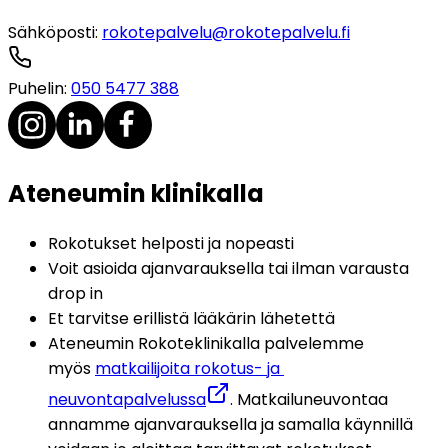
Sähköposti
:
rokotepalvelu@rokotepalvelu.fi
Puhelin
:
050 5477 388
Ateneumin klinikalla
Rokotukset helposti ja nopeasti
Voit asioida ajanvarauksella tai ilman varausta 
drop in
Et tarvitse erillistä lääkärin lähetettä
Ateneumin Rokoteklinikalla palvelemme 
myös 
matkailijoita rokotus- ja 
neuvontapalvelussa
. Matkailuneuvontaa 
annamme ajanvarauksella ja samalla käynnillä 