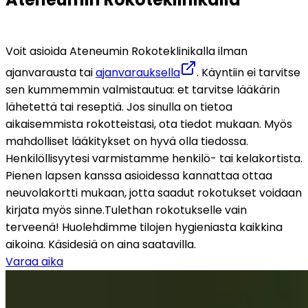
Voit asioida Ateneumin Rokoteklinikalla ilman 
ajanvarausta tai 
ajanvarauksella
. Käyntiin ei tarvitse 
sen kummemmin valmistautua: et tarvitse lääkärin 
lähetettä tai reseptiä. Jos sinulla on tietoa 
aikaisemmista rokotteistasi, ota tiedot mukaan. Myös 
mahdolliset lääkitykset on hyvä olla tiedossa. 
Henkilöllisyytesi varmistamme henkilö- tai kelakortista. 
Pienen lapsen kanssa asioidessa kannattaa ottaa 
neuvolakortti mukaan, jotta saadut rokotukset voidaan 
kirjata myös sinne.
Tulethan rokotukselle vain 
terveenä! Huolehdimme tilojen hygieniasta kaikkina 
aikoina. Käsidesiä on aina saatavilla.
Varaa aika