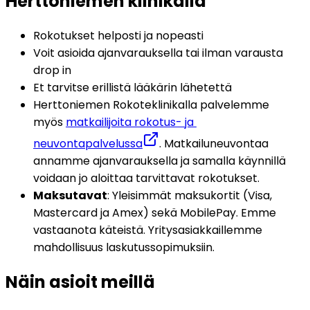
Herttoniemen klinikalla
Rokotukset helposti ja nopeasti
Voit asioida ajanvarauksella tai ilman varausta 
drop in
Et tarvitse erillistä lääkärin lähetettä
Herttoniemen Rokoteklinikalla palvelemme 
myös 
matkailijoita rokotus- ja 
neuvontapalvelussa
. Matkailuneuvontaa 
annamme ajanvarauksella ja samalla käynnillä 
voidaan jo aloittaa tarvittavat rokotukset.
Maksutavat
: Yleisimmät maksukortit (Visa, 
Mastercard ja Amex) sekä MobilePay. Emme 
vastaanota käteistä. Yritysasiakkaillemme 
mahdollisuus laskutussopimuksiin.
Näin asioit meillä