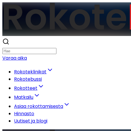
Varaa aika
Rokoteklinikat
Rokotebussi
Rokotteet
Matkailu
Asiaa rokottamisesta
Hinnasto
Uutiset ja blogi