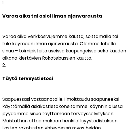
1
.
Varaa aika tai asioi ilman ajanvarausta
Varaa aika verkkosivujemme kautta, soittamalla tai 
tule käymään ilman ajanvarausta. Olemme lähellä 
sinua – toimipisteitä useissa kaupungeissa sekä kauden 
aikana kiertävien Rokotebussien kautta.
2
.
Täytä terveystietosi
Saapuessasi vastaanotolle, ilmoittaudu saapuneeksi 
käyttämällä asiakastietokoneitamme. Käynnin alussa 
pyydämme sinua täyttämään terveysselvityksen. 
Muistathan ottaa mukaan henkilöllisyystodistuksen. 
Lasten rokotusten yhteydessä myös heidän 