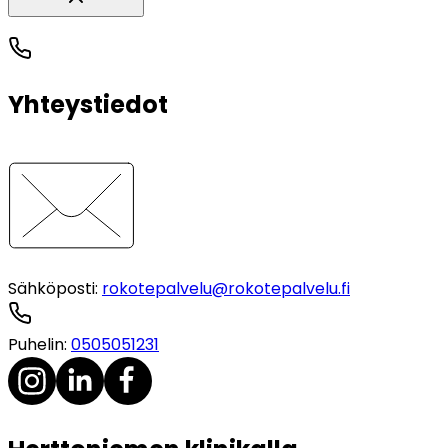
Yhteystiedot
Sähköposti
:
rokotepalvelu@rokotepalvelu.fi
Puhelin
:
0505051231