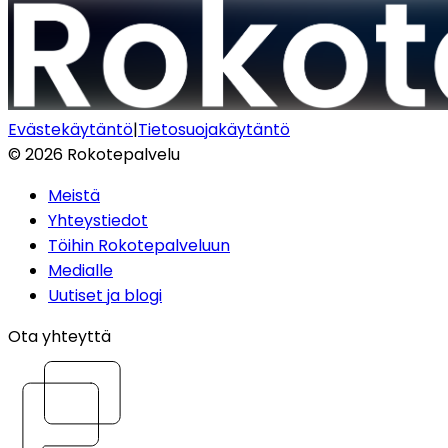
Evästekäytäntö
|
Tietosuojakäytäntö
©
2026
Rokotepalvelu
Meistä
Yhteystiedot
Töihin Rokotepalveluun
Medialle
Uutiset ja blogi
Ota yhteyttä