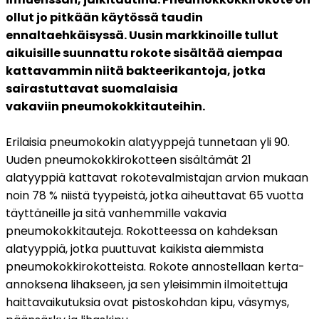
ollut jo pitkään käytössä taudin 
ennaltaehkäisyssä. Uusin markkinoille tullut 
aikuisille suunnattu rokote sisältää aiempaa 
kattavammin niitä bakteerikantoja, jotka 
sairastuttavat suomalaisia 
vakaviin pneumokokkitauteihin.
Erilaisia pneumokokin alatyyppejä tunnetaan yli 90. 
Uuden pneumokokkirokotteen sisältämät 21 
alatyyppiä kattavat rokotevalmistajan arvion mukaan 
noin 78 % niistä tyypeistä, jotka aiheuttavat 65 vuotta 
täyttäneille ja sitä vanhemmille vakavia 
pneumokokkitauteja. Rokotteessa on kahdeksan 
alatyyppiä, jotka puuttuvat kaikista aiemmista 
pneumokokkirokotteista. Rokote annostellaan kerta-
annoksena lihakseen, ja sen yleisimmin ilmoitettuja 
haittavaikutuksia ovat pistoskohdan kipu, väsymys, 