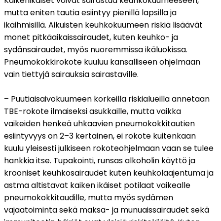
Kaikenikäiset voivat sairastua keuhkokuumeeseen, 
mutta eniten tautia esiintyy pienillä lapsilla ja 
ikäihmisillä. Aikuisten keuhkokuumeen riskiä lisäävät 
monet pitkäaikaissairaudet, kuten keuhko- ja 
sydänsairaudet, myös nuoremmissa ikäluokissa. 
Pneumokokkirokote kuuluu kansalliseen ohjelmaan 
vain tiettyjä sairauksia sairastaville.
– Puutiaisaivokuumeen korkeilla riskialueilla annetaan 
TBE-rokote ilmaiseksi asukkaille, mutta vaikka 
vaikeiden henkeä uhkaavien pneumokokkitautien 
esiintyvyys on 2–3 kertainen, ei rokote kuitenkaan 
kuulu yleisesti julkiseen rokoteohjelmaan vaan se tulee 
hankkia itse. Tupakointi, runsas alkoholin käyttö ja 
krooniset keuhkosairaudet kuten keuhkolaajentuma ja 
astma altistavat kaiken ikäiset potilaat vaikealle 
pneumokokkitaudille, mutta myös sydämen 
vajaatoiminta sekä maksa- ja munuaissairaudet sekä 