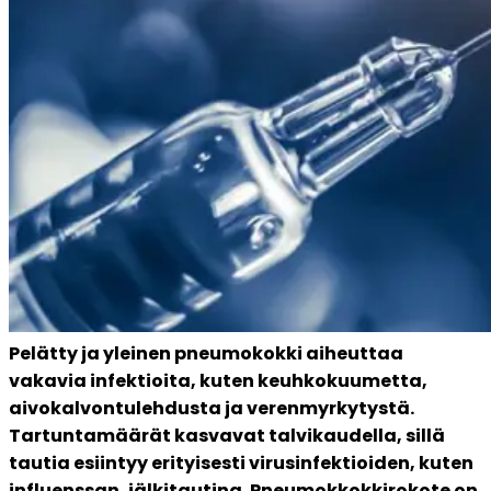
Pelätty ja yleinen pneumokokki aiheuttaa 
vakavia infektioita, kuten keuhkokuumetta, 
aivokalvontulehdusta ja verenmyrkytystä. 
Tartuntamäärät kasvavat talvikaudella, sillä 
tautia esiintyy erityisesti virusinfektioiden, kuten 
influenssan, jälkitautina. Pneumokkokkirokote on 