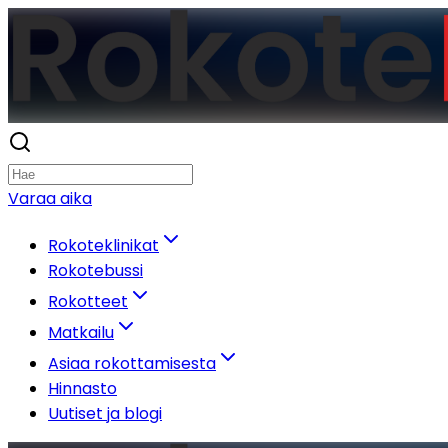
Varaa aika
Rokoteklinikat
Rokotebussi
Rokotteet
Matkailu
Asiaa rokottamisesta
Hinnasto
Uutiset ja blogi