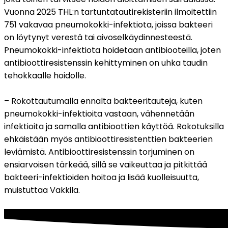
Vuonna 2025 THL:n tartuntatautirekisteriin ilmoitettiin 
751 vakavaa pneumokokki-infektiota, joissa bakteeri 
on löytynyt verestä tai aivoselkäydinnesteestä. 
Pneumokokki-infektiota hoidetaan antibiooteilla, joten 
antibioottiresistenssin kehittyminen on uhka taudin 
tehokkaalle hoidolle.
– Rokottautumalla ennalta bakteeritauteja, kuten 
pneumokokki-infektioita vastaan, vähennetään 
infektioita ja samalla antibioottien käyttöä. Rokotuksilla 
ehkäistään myös antibioottiresistenttien bakteerien 
leviämistä. Antibioottiresistenssin torjuminen on 
ensiarvoisen tärkeää, sillä se vaikeuttaa ja pitkittää 
bakteeri-infektioiden hoitoa ja lisää kuolleisuutta, 
muistuttaa Vakkila.