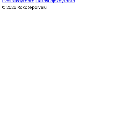
Evästekäytäntö
|
Tietosuojakäytäntö
©
2026
Rokotepalvelu