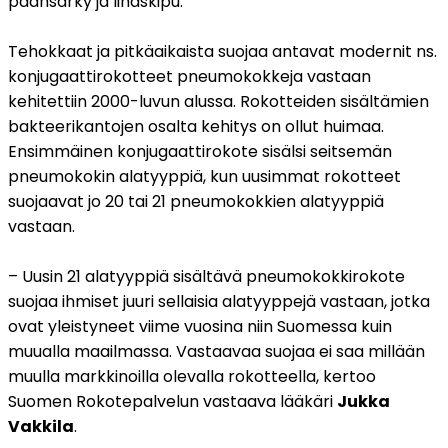
päänsärky ja lihaskipu.
Tehokkaat ja pitkäaikaista suojaa antavat modernit ns. 
konjugaattirokotteet pneumokokkeja vastaan 
kehitettiin 2000-luvun alussa. Rokotteiden sisältämien 
bakteerikantojen osalta kehitys on ollut huimaa. 
Ensimmäinen konjugaattirokote sisälsi seitsemän 
pneumokokin alatyyppiä, kun uusimmat rokotteet 
suojaavat jo 20 tai 21 pneumokokkien alatyyppiä 
vastaan.
– Uusin 21 alatyyppiä sisältävä pneumokokkirokote 
suojaa ihmiset juuri sellaisia alatyyppejä vastaan, jotka 
ovat yleistyneet viime vuosina niin Suomessa kuin 
muualla maailmassa. Vastaavaa suojaa ei saa millään 
muulla markkinoilla olevalla rokotteella, kertoo 
Suomen Rokotepalvelun vastaava lääkäri 
Jukka 
Vakkila
.