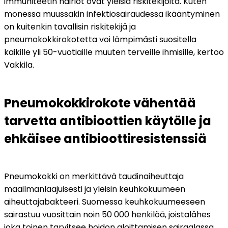
immuniteetin häiriöt ovat yleisiä riskitekijöitä. Kuten 
monessa muussakin infektiosairaudessa ikääntyminen 
on kuitenkin tavallisin riskitekijä ja 
pneumokokkirokotetta voi lämpimästi suositella 
kaikille yli 50-vuotiaille muuten terveille ihmisille, kertoo 
Vakkila.
Pneumokokkirokote vähentää 
tarvetta antibioottien käytölle ja 
ehkäisee antibioottiresistenssiä
Pneumokokki on merkittävä taudinaiheuttaja 
maailmanlaajuisesti ja yleisin keuhkokuumeen 
aiheuttajabakteeri. Suomessa keuhkokuumeeseen 
sairastuu vuosittain noin 50 000 henkilöä, joistalähes 
joka toinen tarvitsee hoidon aloittamisen sairaalassa. 