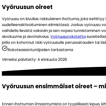
Vyöruusun oireet
Vyöruusu on kivulias rakkulainen ihottuma, joka kehittyy t
uudelleenaktivoituminen elimistössä. Joskus vyöruusu voi 
vaihdella lievistä vakaviin ja sen nopea tunnistaminen v
aivokuume ja aivohalvaus. 
Vyöruusurokotetta
 suositella
joilla on kohonnut riski vyöruusulle perussairauden tai lää
Rokoteasiantuntijoiden tarkastama
Viimeksi päivitetty
:
4 elokuuta 2026
Vyöruusun ensimmäiset oireet – mit
Ennen ihottuman ilmaantumista on tyypillisesti kipua, k