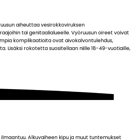
yöruusun aiheuttaa vesirokkoviruksen 
joihin tai genitaalialueelle. Vyöruusun oireet voivat 
empia komplikaatioita ovat aivokalvontulehdus, 
 Lisäksi rokotetta suositellaan niille 18-49-vuotiaille, 
 ilmaantuu. Alkuvaiheen kipu ja muut tuntemukset 