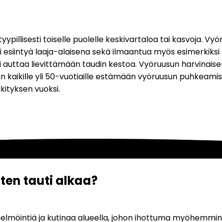
yypillisesti toiselle puolelle keskivartaloa tai kasvoja. V
esiintyä laaja-alaisena sekä ilmaantua myös esimerkiksi raa
oi auttaa lievittämään taudin kestoa. Vyöruusun harvinais
an kaikille yli 50-vuotiaille estämään vyöruusun puhkeamista.
kityksen vuoksi.  
en tauti alkaa? 
ihelmöintiä ja kutinaa alueella, johon ihottuma myöhemmin