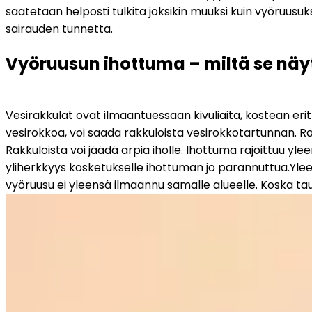
saatetaan helposti tulkita joksikin muuksi kuin vyöruusuk
sairauden tunnetta.
Vyöruusun ihottuma – miltä se näytt
Vesirakkulat ovat ilmaantuessaan kivuliaita, kostean erit
vesirokkoa, voi saada rakkuloista vesirokkotartunnan. Ra
Rakkuloista voi jäädä arpia iholle. Ihottuma rajoittuu yle
yliherkkyys kosketukselle ihottuman jo parannuttua.
Ylee
vyöruusu ei yleensä ilmaannu samalle alueelle. Koska tau