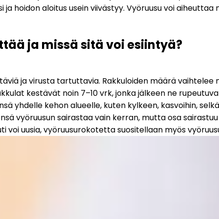
si ja hoidon aloitus usein viivästyy. Vyöruusu voi aiheutta
ää ja missä sitä voi esiintyä?
täviä ja virusta tartuttavia. Rakkuloiden määrä vaihtelee m
kkulat kestävät noin 7–10 vrk, jonka jälkeen ne rupeutuvat
ensä yhdelle kehon alueelle, kuten kylkeen, kasvoihin, selkä
nsä vyöruusun sairastaa vain kerran, mutta osa sairastuu s
ti voi uusia, vyöruusurokotetta suositellaan myös vyöruusu