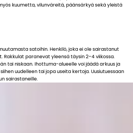
a myös kuumetta, vilunväreitä, päänsärkyä sekä yleistä 
uutamasta satoihin. Henkilö, joka ei ole sairastanut 
. Rakkulat paranevat yleensä täysin 2–4 viikossa. 
än tai niskaan. Ihottuma-alueelle voi jäädä arkuus ja 
iihen uudelleen tai jopa useita kertoja. Uusiutuessaan 
n sairastaneille.