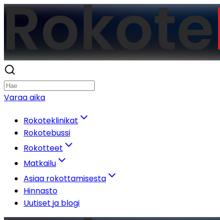
Varaa aika
Rokoteklinikat
Rokotebussi
Rokotteet
Matkailu
Asiaa rokottamisesta
Hinnasto
Uutiset ja blogi