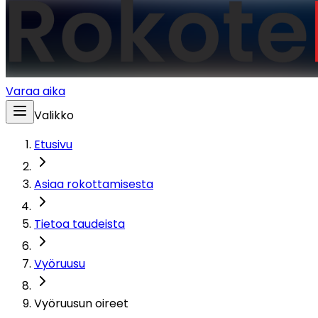
Varaa aika
Valikko
Etusivu
Asiaa rokottamisesta
Tietoa taudeista
Vyöruusu
Vyöruusun oireet