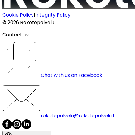
Cookie Policy
|
Integrity Policy
©
2026
Rokotepalvelu
Contact us
Chat with us on Facebook
rokotepalvelu@rokotepalvelu.fi