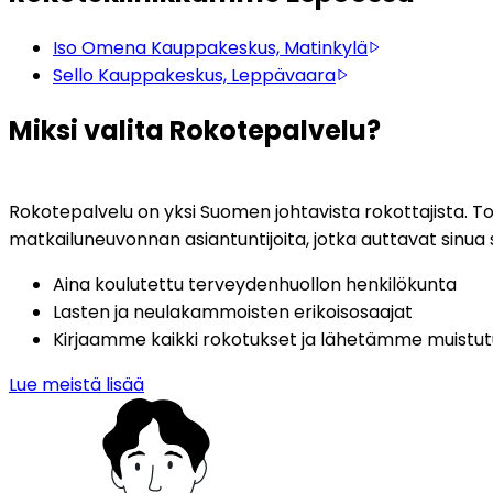
Iso Omena Kauppakeskus, Matinkylä
Sello Kauppakeskus, Leppävaara
Miksi valita Rokotepalvelu?
Rokotepalvelu on yksi Suomen johtavista rokottajista. Toim
matkailuneuvonnan asiantuntijoita, jotka auttavat sinua
Aina koulutettu terveydenhuollon henkilökunta
Lasten ja neulakammoisten erikoisosaajat
Kirjaamme kaikki rokotukset ja lähetämme muistu
Lue meistä lisää