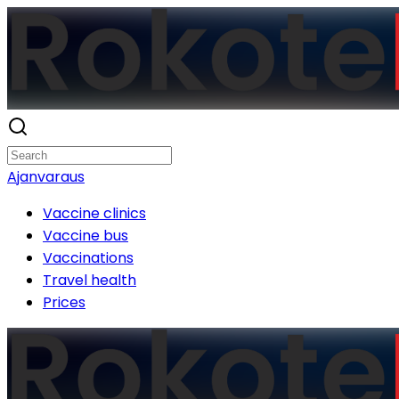
Ajanvaraus
Vaccine clinics
Vaccine bus
Vaccinations
Travel health
Prices