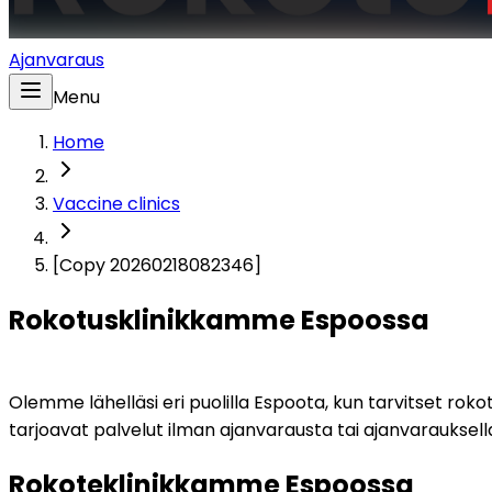
Ajanvaraus
Menu
Home
Vaccine clinics
[Copy 20260218082346]
Rokotusklinikkamme Espoossa
Olemme lähelläsi eri puolilla Espoota, kun tarvitset rok
tarjoavat palvelut ilman ajanvarausta tai ajanvarauksell
Rokoteklinikkamme Espoossa