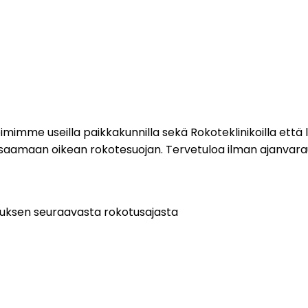
imme useilla paikkakunnilla sekä Rokoteklinikoilla että lii
 saamaan oikean rokotesuojan. Tervetuloa ilman ajanvarau
tuksen seuraavasta rokotusajasta