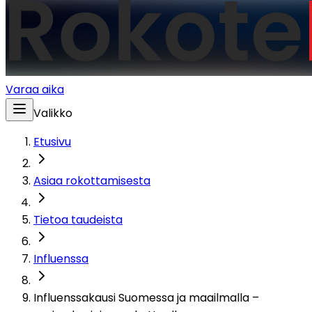
Varaa aika
Valikko
Etusivu
Asiaa rokottamisesta
Tietoa taudeista
Influenssa
Influenssakausi Suomessa ja maailmalla –