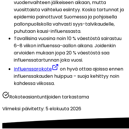
vuodenvaihteen jälkeiseen aikaan, mutta 
vuosittaista vaihtelua esiintyy. Koska tartunnat ja 
epidemia painottuvat Suomessa ja pohjoisella 
pallonpuoliskolla vahvasti syys-talvikaudelle, 
puhutaan kausi-influenssasta.
Tavallisina vuosina noin 10 % väestöstä sairastuu 
6–8 viikon influenssa-aallon aikana. Joidenkin 
arvioiden mukaan jopa 20 % väestöstä saa 
influenssatartunnan joka vuosi.
Influenssarokote
 on hyvä ottaa ajoissa ennen 
influenssakauden huippua – suoja kehittyy noin 
kahdessa viikossa.
Rokoteasiantuntijoiden tarkastama
Viimeksi päivitetty
:
5 elokuuta 2026