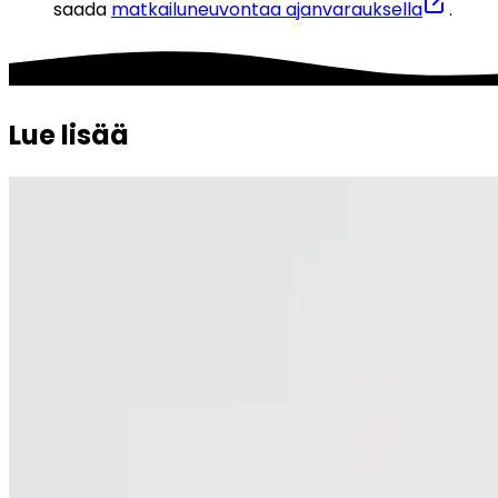
saada 
matkailuneuvontaa ajanvarauksella
.
Lue lisää