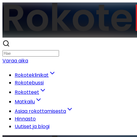
Varaa aika
Rokoteklinikat
Rokotebussi
Rokotteet
Matkailu
Asiaa rokottamisesta
Hinnasto
Uutiset ja blogi