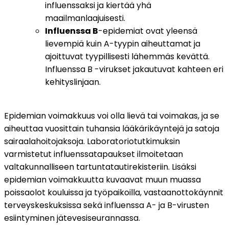
influenssaksi ja kiertää yhä 
maailmanlaajuisesti.
Influenssa B
-epidemiat ovat yleensä 
lievempiä kuin A-tyypin aiheuttamat ja 
ajoittuvat tyypillisesti lähemmäs kevättä. 
Influenssa B -virukset jakautuvat kahteen eri 
kehityslinjaan. 
Epidemian voimakkuus voi olla lievä tai voimakas, ja se 
aiheuttaa vuosittain tuhansia lääkärikäyntejä ja satoja 
sairaalahoitojaksoja. Laboratoriotutkimuksin 
varmistetut influenssatapaukset ilmoitetaan 
valtakunnalliseen tartuntatautirekisteriin. Lisäksi 
epidemian voimakkuutta kuvaavat muun muassa 
poissaolot kouluissa ja työpaikoilla, vastaanottokäynnit 
terveyskeskuksissa sekä influenssa A- ja B-virusten 
esiintyminen jätevesiseurannassa.