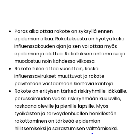
Paras aika ottaa rokote on syksyllä ennen 
epidemian alkua. Rokotuksesta on hyötyä koko 
influenssakauden ajan ja sen voi ottaa myös 
epidemian jo alettua. Rokotuksen antama suoja 
muodostuu noin kahdessa viikossa.
Rokote tulee ottaa vuosittain, koska 
influenssavirukset muuttuvat ja rokote 
päivitetään vastaamaan kiertäviä kantoja.
Rokote on erityisen tärkeä riskiryhmille: iäkkäille, 
perussairauden vuoksi riskiryhmään kuuluville, 
raskaana oleville ja pienille lapsille. Myös 
työikäisten ja terveydenhuollon henkilöstön 
rokottaminen on tärkeää epidemian 
hillitsemiseksi ja sairastumisen välttämiseksi.