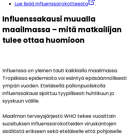
Lue lisää influenssarokotteesta
.
Influenssakausi muualla 
maailmassa – mitä matkailijan 
tulee ottaa huomioon
Influenssa on yleinen tauti kaikkialla maailmassa. 
Tropiikissa epidemioita voi esiintyä epäsäännöllisesti 
ympäri vuoden. Eteläisellä pallonpuoliskolla 
influenssakausi sijoittuu tyypillisesti huhtikuun ja 
syyskuun välille.
Maailman terveysjärjestö WHO tekee vuosittain 
suosituksen influenssarokotteiden viruskantojen 
sisällöstä erikseen sekä eteläiselle että pohjoiselle 