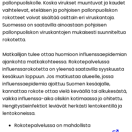
pallonpuoliskolle. Koska virukset muuntuvat ja kaudet 
vaihtelevat, eteläisen ja pohjoisen pallonpuoliskon 
rokotteet voivat sisältää osittain eri viruskantoja. 
Suomessa on saatavilla ainoastaan pohjoisen 
pallonpuoliskon viruskantojen mukaisesti suunniteltua 
rokotetta.
Matkailijan tulee ottaa huomioon influenssaepidemian 
ajankohta matkakohteessa. Rokotepalvelussa 
influenssarokotetta on yleensä saatavilla syyskuusta 
kesäkuun loppuun. Jos matkustaa alueelle, jossa 
influenssaepidemia ajoittuu Suomen kesäajalle, 
kannattaa rokote ottaa vielä keväällä tai alkukesästä, 
vaikka influenssa-aika olisikin kotimaassa jo ohitettu. 
Hengitystieinfektiot leviävät herkästi lentokentillä ja 
lentokoneissa.
Rokotepalvelussa on mahdollista 