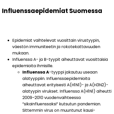
Influenssaepidemiat Suomessa
Epidemiat vaihtelevat vuosittain virustyypin, 
väestön immuniteetin ja rokotekattavuuden 
mukaan.
Influenssa A- ja B-tyypit aiheuttavat vuosittaisia 
epidemioita ihmisille.
Influenssa A
-tyyppi jakautuu useaan 
alatyyppiin. Influenssaepidemioita 
aiheuttavat erityisesti A(H1N1)- ja A(H3N2)-
alatyypin virukset. Influenssa A(H1N1) aiheutti 
2009–2010 vuodenvaihteessa 
”sikainfluenssaksi” kutsutun pandemian. 
Sittemmin virus on muuntunut kausi-